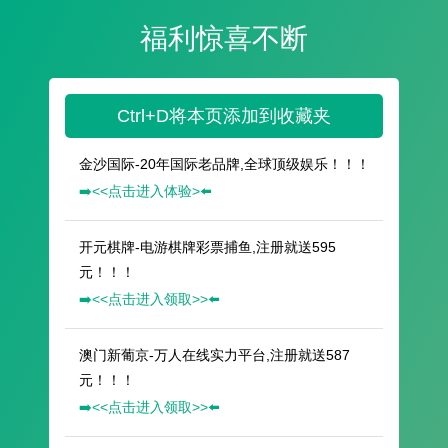
福利惊喜不断
Ctrl+D将本页添加到收藏夹
金沙国际-20年国际老品牌,全球顶级娱乐！！！
➡️<<点击进入体验>⬅️
开元棋牌-电游棋牌彩票捕鱼,注册就送595
元！！！
➡️<<点击进入领取>>⬅️
澳门新葡京-万人在线实力平台,注册就送587
元！！！
➡️<<点击进入领取>>⬅️